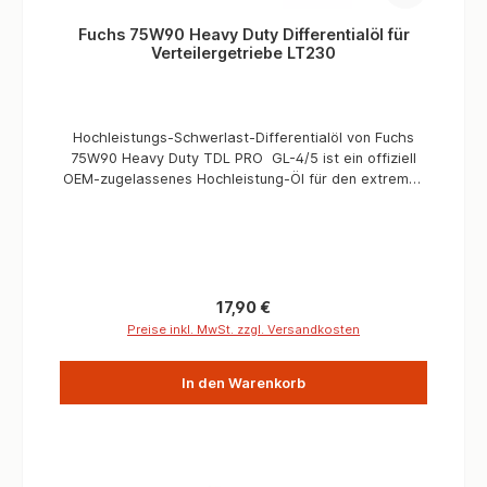
Fuchs 75W90 Heavy Duty Differentialöl für
Verteilergetriebe LT230
Hochleistungs-Schwerlast-Differentialöl von Fuchs
75W90 Heavy Duty TDL PRO GL-4/5 ist ein offiziell
OEM-zugelassenes Hochleistung-Öl für den extremen
Einsatz von hochbelasteten Fahrzeugen, um der
hohen Beanspruchung und Schutz in modernen, unter
Garantie stehenden LKWs und Geländewagen,
Baumaschinen sicherzustellen. Mit der fortschrittlicher
Additivtechnologie kann Fuchs als einer der wenigen
Öl-Hersteller einen ausgezeichneten Verschleiß- und
Regulärer Preis:
17,90 €
Korrosionsschutz, sowie eine hervorragende und
Preise inkl. MwSt. zzgl. Versandkosten
außergewöhnliche Wärmebeständigkeit in
Verteilergetrieben, Sperr-Differentialen und
In den Warenkorb
Differentialen über einem enorm großen
Temperaturbereich garantieren. Zahnräder, Lager,
und andere Hülsen werden werden geschont, das
Schalten bei niedrigen Temperaturen verbessert sich
deutlich.