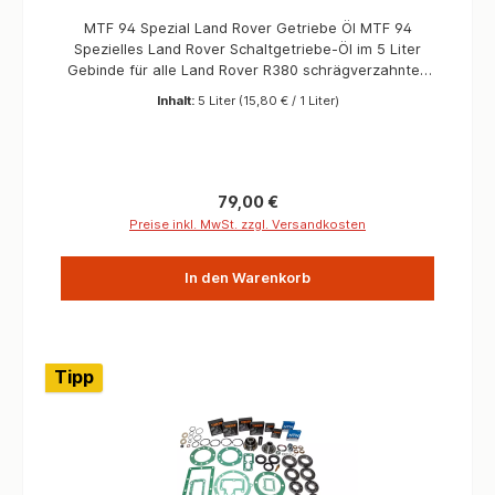
MTF 94 Spezial Land Rover Getriebe Öl MTF 94
Spezielles Land Rover Schaltgetriebe-Öl im 5 Liter
Gebinde für alle Land Rover R380 schrägverzahnten
Getriebe. Informtionen Verwendbar für Defender bis
Inhalt:
5 Liter
(15,80 € / 1 Liter)
1994 - 2006, Discovery 1, Discovery 2 TD5, Range
Rover Classic TDI Menge 5 Liter OEM Qualität
Regulärer Preis:
79,00 €
Preise inkl. MwSt. zzgl. Versandkosten
In den Warenkorb
Tipp