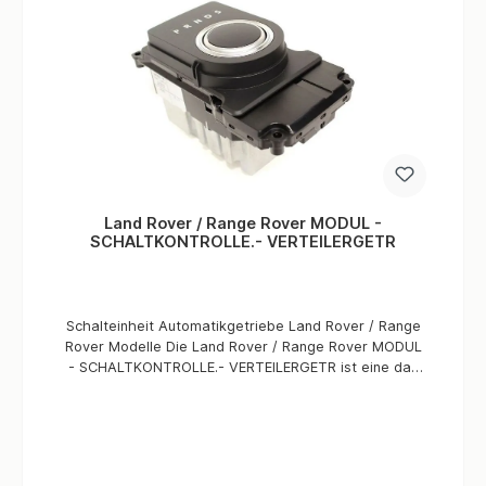
Land Rover / Range Rover MODUL -
SCHALTKONTROLLE.- VERTEILERGETR
Schalteinheit Automatikgetriebe Land Rover / Range
Rover Modelle Die Land Rover / Range Rover MODUL
- SCHALTKONTROLLE.- VERTEILERGETR ist eine das
überarbeitete Schaltmodul mit Teile-
Nummer LR090489, die speziell für die Modelle L319,
L320 und L322 der Land Rover und Range Rover Serie
mit ZF 8 Automatikgetriebe entwickelt wurde. Sie ist
ein unverzichtbares Ersatzteil für Fahrzeuge mit 8