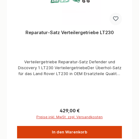
Reparatur-Satz Verteilergetriebe LT230
Verteilergetriebe Reparatur-Satz Defender und
Discovery 1 LT230 VerteilergetriebeDer Überhol-Satz
für das Land Rover LT230 in OEM Ersatzteile Qualität
enthält fast alles, was Sie benötigen, um das
Verteilergetriebe Ihres geliebten Fahrzeugs wieder in
Instand zu setzten. Mit unserem umfassenden OEM
Überhol-Kit erhalten Sie eine Vielzahl von
Ersatzteilen, darunter Kugellager, Kegelrollenlager,
Kardanwellen-Flansche, Dichtungen, Simmerringe und
Regulärer Preis:
429,00 €
vieles mehr. Jedes Teil wurde sorgfältig überprüft, um
Preise inkl. MwSt. zzgl. Versandkosten
höchste Qualität und Langlebigkeit zu gewährleisten.
Die Montage bzw. Instandsetzung von
In den Warenkorb
Verteilergetrieben sollte nur von geschultem
Fachpersonal welches Erfahrung in der Überholung