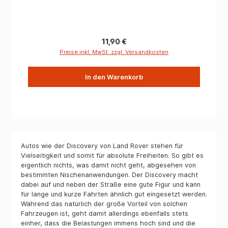
für: Defender, Discocvery 1 und Discovery 2
gründlich zu überholen. Jedes Teil wurde nach
strengen Qualitätsstandards gefertigt und bietet eine
zuverlässige Leistung. Egal, ob Sie Ihr
Verteilergetriebe routinemäßig warten oder
Regulärer Preis:
11,90 €
reparieren müssen, unser Überhol-Satz bietet Ihnen
alles, was Sie benötigen, um die Aufgabe erfolgreich
Preise inkl. MwSt. zzgl. Versandkosten
abzuschließen. Vertrauen Sie auf die Qualität unserer
Komponenten und bringen Sie Ihren Defender oder
In den Warenkorb
Discovery 1 wieder auf die Straße. Montage nur durch
erfahrenes Fachpersonal
Autos wie der Discovery von Land Rover stehen für
Vielseitigkeit und somit für absolute Freiheiten. So gibt es
eigentlich nichts, was damit nicht geht, abgesehen von
bestimmten Nischenanwendungen. Der Discovery macht
dabei auf und neben der Straße eine gute Figur und kann
für lange und kurze Fahrten ähnlich gut eingesetzt werden.
Während das natürlich der große Vorteil von solchen
Fahrzeugen ist, geht damit allerdings ebenfalls stets
einher, dass die Belastungen immens hoch sind und die