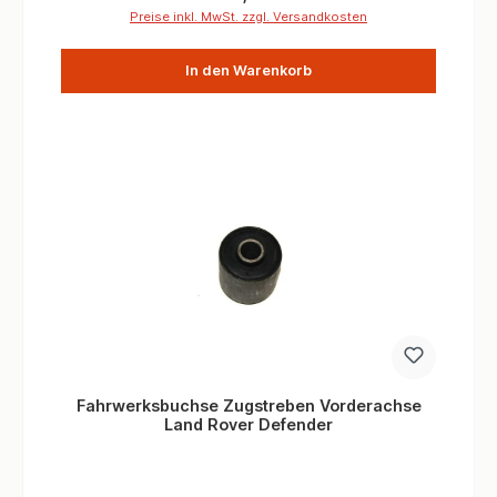
Hinterachse kann im Handumdrehen beseitigt werden.
Preise inkl. MwSt. zzgl. Versandkosten
Informationen Verbaute Menge/Fahrzeuge 1 Stück
Teilequalität NACHBAU Replacement
In den Warenkorb
Fahrwerksbuchse Zugstreben Vorderachse
Land Rover Defender