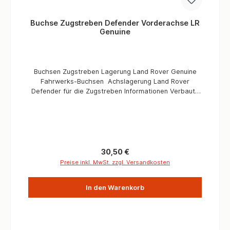
Buchse Zugstreben Defender Vorderachse LR
Genuine
Buchsen Zugstreben Lagerung Land Rover Genuine
Fahrwerks-Buchsen Achslagerung Land Rover
Defender für die Zugstreben Informationen Verbaute
Menge/Fahrzeuge 4 Stück Liefermenge 1 Stück
Passend für Fahrzeuge ab
Fahrgestellnummer LA930456
Regulärer Preis:
30,50 €
Preise inkl. MwSt. zzgl. Versandkosten
In den Warenkorb