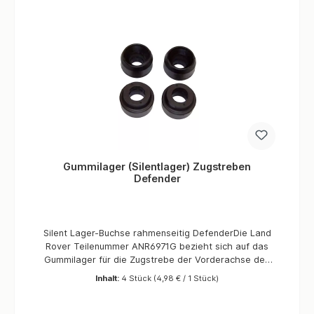
Gummilager (Silentlager) Zugstreben
Defender
Silent Lager-Buchse rahmenseitig DefenderDie Land
Rover Teilenummer ANR6971G bezieht sich auf das
Gummilager für die Zugstrebe der Vorderachse des
Land Rover Defender und andere, das in OEM-Qualität
Inhalt:
4 Stück
(4,98 € / 1 Stück)
hergestellt wird. Dieses Gummilager ist speziell für
Land Rover-Fahrzeuge, wie zum Beispiel auch
Discovery 1 und Range Rover Classic als original Teil