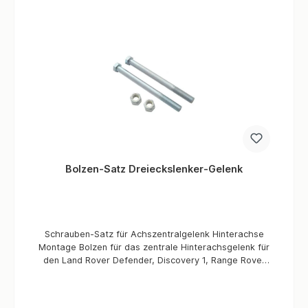
entspricht den höchsten Standards für Qualität und
Leistung. Es ist einfach zu installieren und bietet eine
perfekte Passform, um einwandfreie Funktion und
Sicherheit zu gewährleisten. Vertrauen Sie auf das
Bolzen Kugelgelenk Stabilisator Vorderachse /
Hinterachse für Ihren Land Rover und genießen Sie
eine verbesserte Fahrstabilität und ein komfortables
Fahrerlebnis. Mit der Teilenummer RYG501590 ist es
das ideale E
Bolzen-Satz Dreieckslenker-Gelenk
Schrauben-Satz für Achszentralgelenk Hinterachse
Montage Bolzen für das zentrale Hinterachsgelenk für
den Land Rover Defender, Discovery 1, Range Rover
Classic (alle). Oft ist das Zentralgelenk der oberen
Achsaufhängung bei allen Land Rover Starrachsen-
Modellen dermaßen festkorrodiert, dass man die