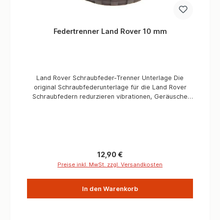
Federtrenner Land Rover 10 mm
Land Rover Schraubfeder-Trenner Unterlage Die
original Schraubfederunterlage für die Land Rover
Schraubfedern redurzieren vibrationen, Geräusche
und passen für verschiedene Modelle. Passend
für:Defender 110 / 130 Vorderachse maximal (4
Stück)Defender 90 Vorder & Hinterachse maximal (8
Stück)Discovery 1 Vorder & Hinterachse maximal (8
Stück)Discovery 2 Vorder & Hinterachse maximal (8
Stück ohne Luftfederung)
Regulärer Preis:
12,90 €
Preise inkl. MwSt. zzgl. Versandkosten
In den Warenkorb