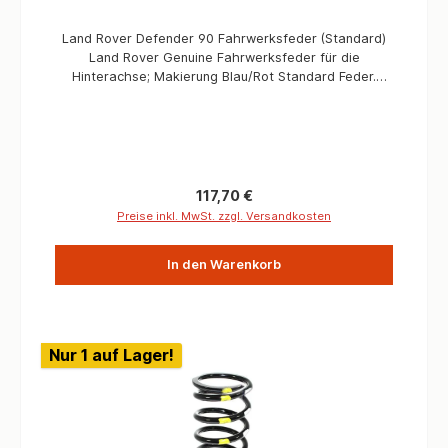
Land Rover Defender 90 Fahrwerksfeder (Standard)
Land Rover Genuine Fahrwerksfeder für die
Hinterachse; Makierung Blau/Rot Standard Feder.
Informationen Verbaute Menge 1 Stück (Fahrerseite)
Makierung Blau/Rot Version Standard Alle Defender
Regulärer Preis:
117,70 €
Preise inkl. MwSt. zzgl. Versandkosten
In den Warenkorb
Nur 1 auf Lager!