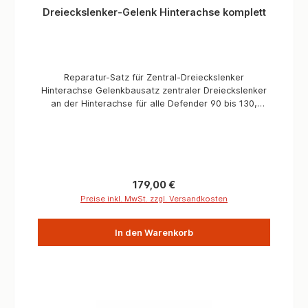
Dreieckslenker-Gelenk Hinterachse komplett
Reparatur-Satz für Zentral-Dreieckslenker
Hinterachse Gelenkbausatz zentraler Dreieckslenker
an der Hinterachse für alle Defender 90 bis 130,
Discovery 1 und Range Rover Classic. Der Austausch
dieses Gelenke ist oft sehr zeitaufwendig, über Jahre
sind die Schrauben und die Gelenkhalterung durch
Witterungseinflüsse, Dreck und Salz extrem
korrodiert. Mit diesem Komplett-Satz ist die Reparatur
in der halben Zeit erledigt. Das lästige schlagen der
Regulärer Preis:
179,00 €
Hinterachse kann im Handumdrehen beseitigt werden.
Preise inkl. MwSt. zzgl. Versandkosten
Informationen Verbaute Menge/Fahrzeuge 1 Stück
Teilequalität OEM
In den Warenkorb