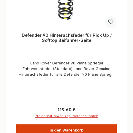
Defender 90 Hinterachsfeder für Pick Up /
Softtop Beifahrer-Seite
Land Rover Defender 90 Plane Spriegel
Fahrwerksfeder (Standard) Land Rover Genuine
Hinterachsfeder für alle Defender 90 Plane Spriegel
und Pick Up Fahrzeuge; Makierung Gelb/Weiß
Standard Feder. Informationen Verbaute Menge 1
Stück (Beifahrerseite) Makierung Gelb/Weiß Version
Standard Alle Defender Plane Spriegel
Regulärer Preis:
119,60 €
Preise inkl. MwSt. zzgl. Versandkosten
In den Warenkorb