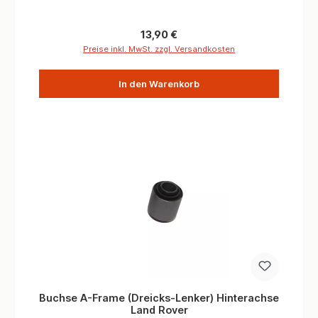
Bolzen nur mit extremen Mitteln entfernen kann. Es ist
äußerst Ratsam diese Bolzen gleich mit zu ersetzen.
Informationen Verbaute Menge/Fahrzeug 2 Stück (Im
Regulärer Preis:
13,90 €
Satz enthalten) Teilequalität OEM
Preise inkl. MwSt. zzgl. Versandkosten
In den Warenkorb
Buchse A-Frame (Dreicks-Lenker) Hinterachse
Land Rover