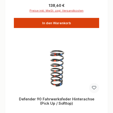
Sitzplätzen 5 Türer Station und HT Hardtop
Regulärer Preis:
138,60 €
Preise inkl. MwSt. zzgl. Versandkosten
In den Warenkorb
Defender 90 Fahrwerksfeder Hinterachse
(Pick Up / Softtop)