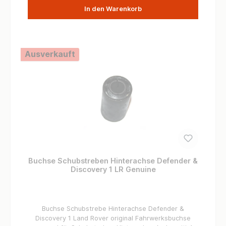
und Kontrolle, die Sie benötigen. Bitte überprüfen Sie
In den Warenkorb
vor dem Kauf die Kompatibilität der
Ersatzteilenummer NTC1773 mit Ihrem Land Rover
Defender bis Baujahr 2009, Discovery 1 und Range
Rover Classic um sicherzustellen, dass sie für Ihr
Fahrzeugmodell geeignet ist.
Ausverkauft
Buchse Schubstreben Hinterachse Defender &
Discovery 1 LR Genuine
Buchse Schubstrebe Hinterachse Defender &
Discovery 1 Land Rover original Fahrwerksbuchse