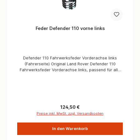
Feder Defender 110 vorne links
Defender 110 Fahrwerksfeder Vorderachse links
(Fahrerseite) Original Land Rover Defender 110
Fahrwerksfeder Vorderachse links, passend für alle
Defender 110 Station mit Standard Konfiguration.
Markierung weiß/weiß Informationen Verbaute
Menge/Fahrzeug 1 Stück Markierung weiß/weiß Land
Rover Genuine Teil
Regulärer Preis:
124,50 €
Preise inkl. MwSt. zzgl. Versandkosten
In den Warenkorb