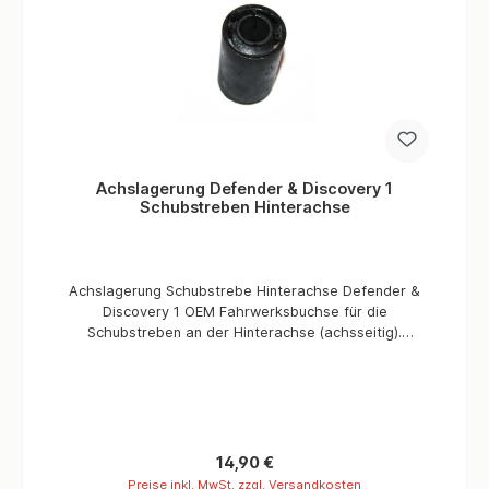
Achslagerung Defender & Discovery 1
Schubstreben Hinterachse
Achslagerung Schubstrebe Hinterachse Defender &
Discovery 1 OEM Fahrwerksbuchse für die
Schubstreben an der Hinterachse (achsseitig).
Passend für alle Land Rover Defender, Discovery 1
und Range Rover Classic Modelle. Informationen
Verbaute Menge/Fahrzeug 2 Stück Teilequalität OEM
Passend für Land Rover 90-130 (alle), Defender (alle)
Discovery 1 und Range Rover Classic
Regulärer Preis:
14,90 €
Preise inkl. MwSt. zzgl. Versandkosten