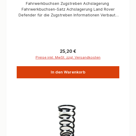
Fahrwerkbuchsen Zugstreben Achslagerung
Fahrwerkbuchsen-Satz Achslagerung Land Rover
Defender für die Zugstreben Informationen Verbaute
Menge/Fahrzeuge 4 Stück Liefermenge 4 Stück
Passend für Fahrzeuge ab
Fahrgestellnummer LA930456
Regulärer Preis:
25,20 €
Preise inkl. MwSt. zzgl. Versandkosten
In den Warenkorb