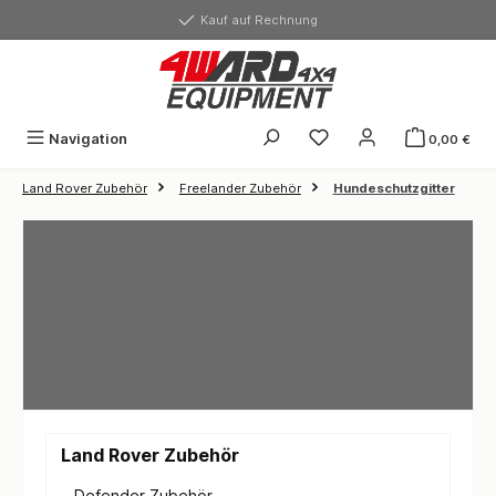
alt springen
Kauf auf Rechnung
Du hast 0 Produkte auf
Navigation
0,00 €
Land Rover Zubehör
Freelander Zubehör
Hundeschutzgitter
Land Rover Zubehör
Defender Zubehör