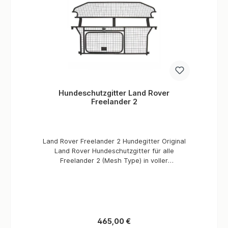
Hundeschutzgitter Land Rover
Freelander 2
Land Rover Freelander 2 Hundegitter Original
Land Rover Hundeschutzgitter für alle
Freelander 2 (Mesh Type) in voller
Höhe.Informationen Mesh Volle Höhe Original
Zubehör
Regulärer Preis:
465,00 €