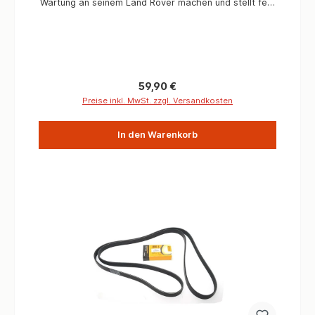
Wartung an seinem Land Rover machen und stellt fest
man hat ein Teil vergessen. Der Inspektions-
Filtersatz für Wartung wird mit OEM (Premium) Teilen
geliefert und steht in der Qualität zu Land
Rover Original Verschleißteilen in nichts nach. Im Satz
enthalten:1 x ERR3340 Ölfilter1 x NRC9238 Filter1 x
90517711 Kraftstoffilter1 x 213961L Dichtungsscheibe1
Regulärer Preis:
59,90 €
x ETC7398 Dichtung
Preise inkl. MwSt. zzgl. Versandkosten
In den Warenkorb