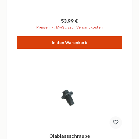
durchaus gute Motorenöle und über ein gutes
Motorenöl kann man viel erreichen und Lebenszeit
des Motors deutlich verlängern. Doch es geht besser,
besonders bei Fahrzeugen, die mal Länger stehen
Regulärer Preis:
53,99 €
und man nicht weiß welches Öl genau verwendet wird.
Preise inkl. MwSt. zzgl. Versandkosten
Wichtig sind auch regelmäße Innenreinigungen des
Motors sowie die Zugabe eines Additives. Additive
In den Warenkorb
sind speziell ausgelegt Öle so aufzubereiten, um die
Temperaturleistung der Motorenöle zu erhöhen, das
heißt im Klartext, die Dauerbelastung eines Öles bis
der Schmierfilm reißt, Ablagerungen zu minimieren,
Dichtungen besser zu pflegen (speziell Simmeringe
und Gummidichtung) also Ölundichtigkeiten
vorzubeugen. Kurz um den Motor und die Ölborhungen
sauber zu halten und für eine bessere Schmierung zu
sorgen. Motoren Additive für Expeditions-Fahrzeuge
auf Fernreisen zu Empfehlen 4WARD4X4 Maintenance
hat MATHY-M lange getestet und ist überzeugt, die
langjährige Erfahrung des Herstellers ist legendär.
Das Mathy-M ist ein Hochleistungs-Motoröl-Additiv
entwickelt und hergestellt nach neuester Technologie.
Es wurden keine Festschmierstoffe verwendet und
dient es zur Leistungssteigerung von allen
Ölablassschraube
Motorenölen auf Mineralölbasis, teilsynthetischer und