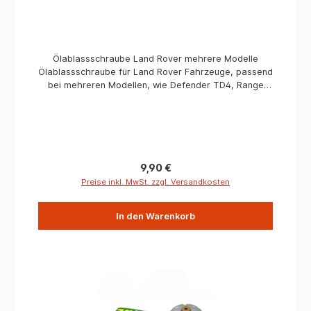
vollsynthetischer Basis der SAE-Klassen 0 bis 60.
Einsatzbereiche Motoren aller Art (Benzin-, Diesel-,
Wankelmotoren und Gasmotoren) zu hohem
Kraftstoffverbrauch bei hohen Belastungen und
Ölablassschraube Land Rover mehrere Modelle
hohem Verschleiß bei zu lautem und unruhigem Lauf
Ölablassschraube für Land Rover Fahrzeuge, passend
sowie Vibrationen kann auch mit AdBlue verwendet
bei mehreren Modellen, wie Defender TD4, Range
werden Dosierung 10% der Gesamtölmenge bei
Rover L322, Discovery 3 und 4 und viele mehr.
normaler Nutzung des Fahrzeuges 20% der
Informationen Verbaute Menge / Fahrzeug 1 Passend
Gesamtölmenge für Sportzwecke, bei hohen
für Defender 2007>2016, Discovery 3, Discovery 4,
Belastungen, Anhängerbetrieb, Motorrädern, Turbo-
Range Rover Velar, Evoque, L322, Freelander 2
oder Kompressormotoren
Motoren 2,4L und 2,2L; TD4, AJ V4,2L V8; 4,4L V8
DOHC D; 3,0L TD 6 Zyl.; 3,6L V8 32 Ventil DOHC TD,
Regulärer Preis:
9,90 €
2,7L TdV6; V6 4,0L SOHC EFI; 4,4L V8 EFI; 4,2L V8 EFI;
Preise inkl. MwSt. zzgl. Versandkosten
V6 4,0 EFI SOHC
In den Warenkorb