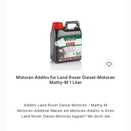
Teller- und Kegelrad verringert Vibration in Getrieben
und oder Differentialen vermeidet zu viel Reibung im
Schaltgetriebe ("Haken beim Schalten") Die
Einsatzbereiche Öle auf Mineralbasis,
teilsynthetischer und vollysnthetischer Basis Normal-
und hochlegierte Getriebe- und Hypoidöle zur
Verbesserung des Einfahrvorgangs bei hohen
Belastungen und Temperaturen bei Laufgeräuschen
und hohem Verschleiß hoher Korrosionsschutz, auch
bei langen Standzeiten Dosierung mindestens 20% der
Schaltgetriebeöl-Menge mindestens 10% bei
Schaltgetrieben und Achsantrieben (Differenzialen)
von Fahrzeugen aller Art mit einer Laufleistung von
100.000 km - nach 1.000 km (Reinigungsphase) einen
Motoren Additiv für Land Rover Diesel-Motoren
Ölwechsel durchführen und erneut mit mindestens
Mathy-M 1 Liter
20% MATHY-T neu befüllen 50% der Getriebeölmenge
bei Getrieben/Differenzialen mit deutlichen
Laufgeräuschen (wie z.B. "Getriebejaulen")
Additiv Land Rover Diesel Motoren - Mathy-M
Motoren-Additive Warum ein Motoren-Additiv in Ihren
Land Rover Diesel-Motoren kippen? Wo doch die
heutigen Öle soo gut sind? Das stimmt zum Teil, in der
Schmierstoff-Industrie hat sich viel getan, es gibt