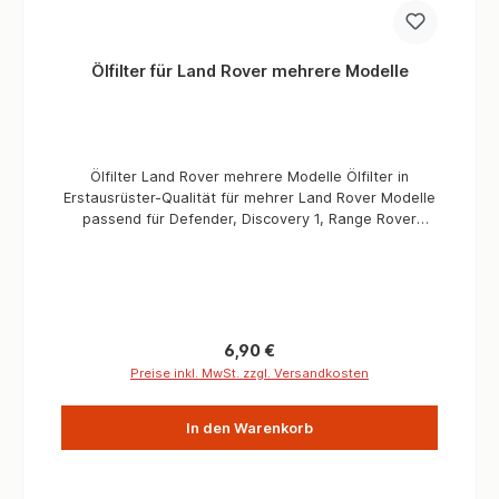
Ölfilter für Land Rover mehrere Modelle
Ölfilter Land Rover mehrere Modelle Ölfilter in
Erstausrüster-Qualität für mehrer Land Rover Modelle
passend für Defender, Discovery 1, Range Rover
Classic und Range Rover P38 V8. Informationen
Verbaute Menge / Fahrzeug 1 Stück Passend für
Defender, 2,25 Benzin, 3,5L V8 Benzin, 2,5L Diesel,
TDI 200, TDI 300Discovery 1 TDI 200 / 300, V8
Benzin, Range Rover Classic TDI und V8,Range Rover
P38 4,6L V8 Qualität Erstausrüster OEM Mahle
Regulärer Preis:
6,90 €
Preise inkl. MwSt. zzgl. Versandkosten
In den Warenkorb