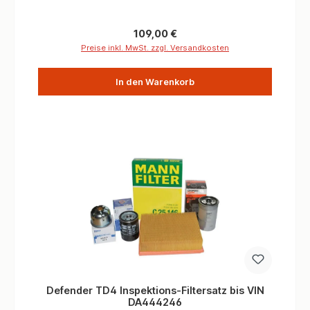
und plötzlich bemerkt, dass Sie einen Filter vergeseen
haben?Nun, Dank den praktischen Filter-Kits,
bekommen Sie mit einer einfachen Teilenummer Ihren
Regulärer Preis:
109,00 €
passend Land Rover Filter-Kit. So sind Sie
Preise inkl. MwSt. zzgl. Versandkosten
stets sicher, dass Sie alle Teile für die Wartung zur
Hand haben und die Wartung erfolgreich beenden
In den Warenkorb
können. Der 4WARD4X4 alternative Marken-Service-
Kit enthält hochwertige OEM-Marken wie Coopers,
Mann, Mahle, Champion & NGK. 1 x LR058104
Ölfilter1 x WJI500040 Kraftstofffilter1 x PHE500060
Luftfilter1 x 1013938 Ölablassschraube inkl.
Gummidichtung
Defender TD4 Inspektions-Filtersatz bis VIN
DA444246