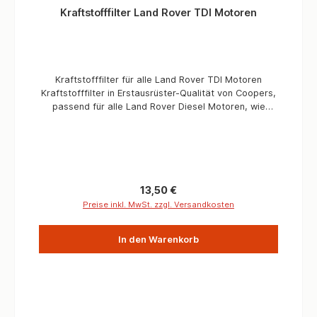
Kraftstofffilter Land Rover TDI Motoren
Kraftstofffilter für alle Land Rover TDI Motoren
Kraftstofffilter in Erstausrüster-Qualität von Coopers,
passend für alle Land Rover Diesel Motoren, wie
Defender, Discovery 1 und Range Rover Classic mit
TDI Motoren. Informationen Verbaute Menge /
Fahrzeug 1 Stück Qualität OEM Passend für Defender,
Discovery 1 und Range Rover Classic mit Diesel Motor
Regulärer Preis:
13,50 €
Preise inkl. MwSt. zzgl. Versandkosten
In den Warenkorb