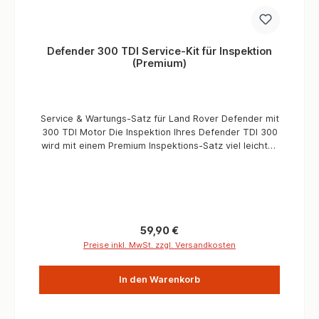
Defender 300 TDI Service-Kit für Inspektion
(Premium)
Service & Wartungs-Satz für Land Rover Defender mit
300 TDI Motor Die Inspektion Ihres Defender TDI 300
wird mit einem Premium Inspektions-Satz viel leichter.
Sie müssen keine Ersatzteile mehr zusammen suchen.
Wenn Sie schon einmal bei Ihrer letzten Wartung
plötzlich gemerkt haben, dass Sie einen Filter nicht
bestellt haben, oder nur die Dichtung für die
Ölablassschraube vergessen haben, ist das extrem
ärgerlich. Dank den Premim Filter-Kits, haben Sie alle
Regulärer Preis:
59,90 €
Teile mit einer einfachen Teilenummer und so können
Preise inkl. MwSt. zzgl. Versandkosten
Sie Ihren Land Rover Service-Kit einfach und sicher
bestellen. Alle Teile die Sie benötigten sind für Sie in
In den Warenkorb
einem Karton verpackt Keine halbfertigen Leistungen
mehr! Unsere Land Rover Wartungs-Sätze enthalten
hochwertige OEM-Marken, wie zum Beispiel Coopers,