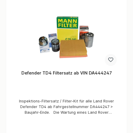
Mann, Mahle, MGK, AP, und viele mehr. Kit enthält: 1 x
ERR3340 Ölfilter1 x ESR2623 Luftfilter1 x AEU2147L
Kraftstofffilter1 x 213961L Dichtung1 x ALU1403
Kupferscheibe Informationen
Defender TD4 Filtersatz ab VIN DA444247
Inspektions-Filtersatz / Filter-Kit für alle Land Rover
Defender TD4 ab Fahrgestellnummer DA444247 >
Baujahr-Ende. Die Wartung eines Land Rover
Defenders ist mit 4WARD4X4 Service Kits
viel einfacher! Haben Sie schon einmal begonnen
eine Wartung an Ihrem Defender auszuführen