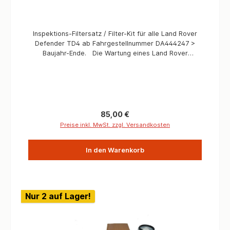
Inspektions-Filtersatz / Filter-Kit für alle Land Rover
Defender TD4 ab Fahrgestellnummer DA444247 >
Baujahr-Ende. Die Wartung eines Land Rover
Defenders ist mit 4WARD4X4 Service Kits-
viel einfacher! Haben Sie schon einmal begonnen
eine Wartung an Ihrem Defender auszuführen
und plötzlich bemerkt, dass Sie einen Filter vergeseen
haben?Nun, Dank den praktischen Filter-Kits,
bekommen Sie mit einer einfachen Teilenummer Ihren
Regulärer Preis:
85,00 €
passend Land Rover Filter-Kit. So sind Sie
Preise inkl. MwSt. zzgl. Versandkosten
stets sicher, das Sie alle Teile für die Wartung zur
Hand haben und die Wartung erfolgreich beenden
In den Warenkorb
können. Der 4WARD4X4 alternative Marken-Service-
Kit enthält hochwertige OEM-Marken wie Coopers,
Mann, Mahle, Champion & NGK. 1 x LR058104
Ölfilter1 x WJI500040 Kraftstofffilter1 x PHE500060
Luftfilter1 x 1013938 Ölablassschraube inkl.
Nur 2 auf Lager!
Gummidichtung Bis Fahrgestellnummer > DA444246