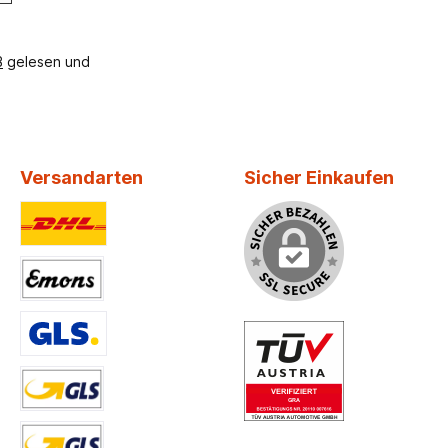
B
gelesen und
Versandarten
Sicher Einkaufen
Benutzerdefiniertes Bild 1
Benutzerdefiniertes Bild 2
Benutzerdefiniertes Bild 3
Versand DE, AT, BE, NL < 41,5 kg