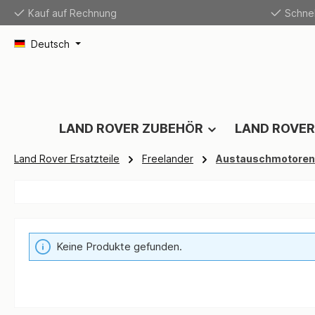
Kauf auf Rechnung
Schnel
springen
Zur Hauptnavigation springen
Deutsch
LAND ROVER ZUBEHÖR
LAND ROVER
Land Rover Ersatzteile
Freelander
Austauschmotoren
Keine Produkte gefunden.