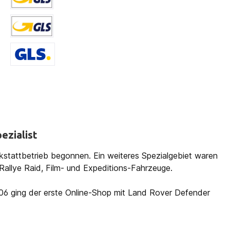
Versand LI, LU, < 40 kg
Versand DE, AT, BE 41,5 kg
Versand RO, HRV MKD, SRB, ALB, GR,
ezialist
kstattbetrieb begonnen. Ein weiteres Spezialgebiet waren
allye Raid, Film- und Expeditions-Fahrzeuge.
006 ging der erste Online-Shop mit Land Rover Defender