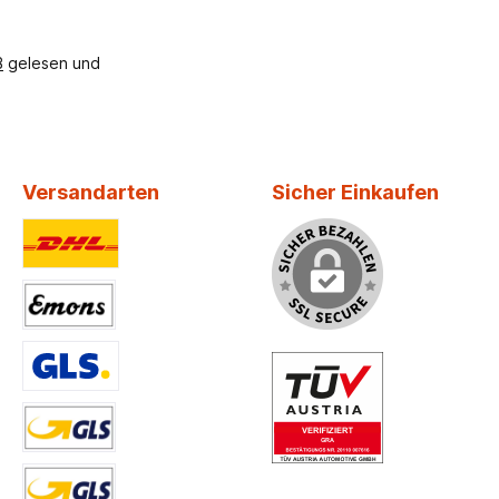
B
gelesen und
Versandarten
Sicher Einkaufen
Benutzerdefiniertes Bild 1
Benutzerdefiniertes Bild 2
Benutzerdefiniertes Bild 3
Versand DE, AT, BE, NL < 41,5 kg