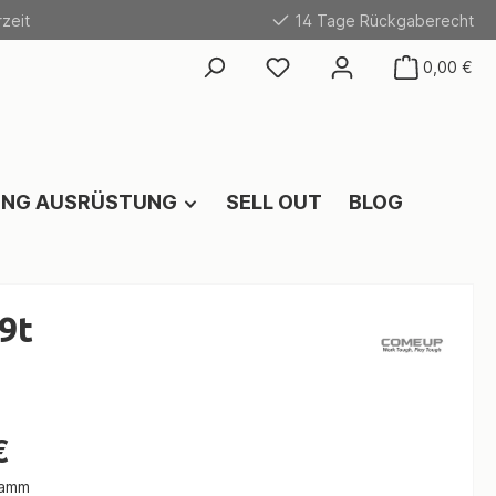
zeit
14 Tage Rückgaberecht
0,00 €
ING AUSRÜSTUNG
SELL OUT
BLOG
9t
€
ramm