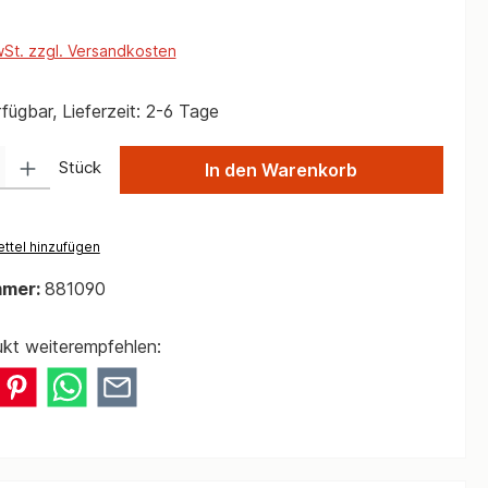
wSt. zzgl. Versandkosten
fügbar, Lieferzeit: 2-6 Tage
 Gib den gewünschten Wert ein oder benutze die Schaltflächen um die Anzah
Stück
In den Warenkorb
ttel hinzufügen
mmer:
881090
kt weiterempfehlen: