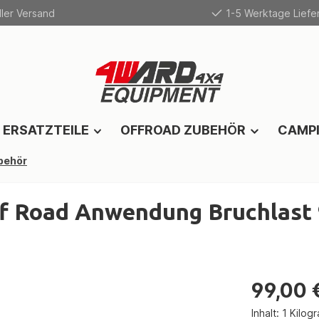
ler Versand
1-5 Werktage Liefer
 ERSATZTEILE
OFFROAD ZUBEHÖR
CAMP
behör
f Road Anwendung Bruchlast 
99,00 
Inhalt:
1 Kilog