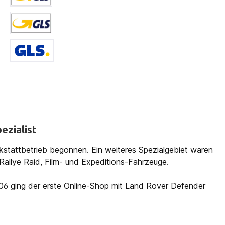
Versand LI, LU, < 40 kg
Versand DE, AT, BE 41,5 kg
Versand RO, HRV MKD, SRB, ALB, GR,
ezialist
kstattbetrieb begonnen. Ein weiteres Spezialgebiet waren
allye Raid, Film- und Expeditions-Fahrzeuge.
006 ging der erste Online-Shop mit Land Rover Defender