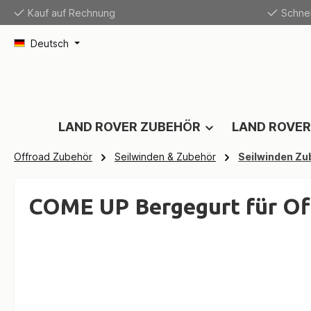
Kauf auf Rechnung
Schnel
springen
Zur Hauptnavigation springen
Deutsch
LAND ROVER ZUBEHÖR
LAND ROVER
Offroad Zubehör
Seilwinden & Zubehör
Seilwinden Zu
COME UP Bergegurt für Of
Bildergalerie überspringen