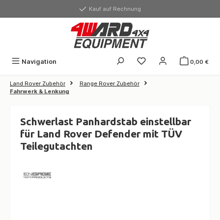
alt springen
Kauf auf Rechnung
Navigation
0,00 €
Land Rover Zubehör
Range Rover Zubehör
Fahrwerk & Lenkung
Schwerlast Panhardstab einstellbar
für Land Rover Defender mit TÜV
Teilegutachten
Bildergalerie überspringen