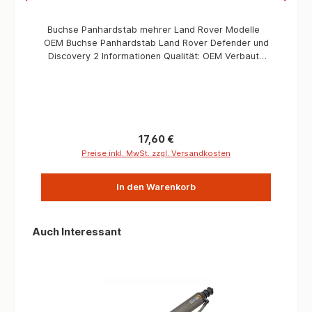
Buchse Panhardstab mehrer Land Rover Modelle
OEM Buchse Panhardstab Land Rover Defender und
Discovery 2 Informationen Qualität: OEM Verbaute
Menge: 2 Stück / Fahrzeug Bolzen: M16 Passend für:
Defender TD5 2002 > 2006 / Defender TD4 2007 >
2016 und Discovery 2 (alle) und Range Rover P38
Defender ab Fahrgestellnummer: 2A626646
Regulärer Preis:
17,60 €
Preise inkl. MwSt. zzgl. Versandkosten
In den Warenkorb
Produktgalerie überspringen
Auch Interessant