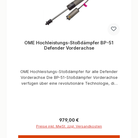
OME Hochleistungs-Stoßdämpfer BP-51
Defender Vorderachse
OME Hochleistungs-Stoßdämpfer für alle Defender
Vorderachse Die BP-51-Stoßdämpfer Vorderachse
verfügen über eine revolutionäre Technologie, die
entwickelt wurde, um Ihrem Land Rover eine
beispiellose Leistung auf der Straße und im Gelände
zu geben. Die OME BP-51 sind in der Zug-&-
Druckstufe einstellbar. Sie wurden entwickelt um
härtesten Bedingungen im australischen Busch
gerecht zu werden. Sie können Ihren Defender auf
Regulärer Preis:
979,00 €
verschiedenste Anforderungen und
Preise inkl. MwSt. zzgl. Versandkosten
Fahreigenschaften angepasst werden. Sie bieten
einen deutlich besseren Fahrkomfort auf der Straße,