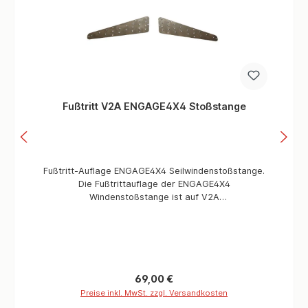
Fußtritt V2A ENGAGE4X4 Stoßstange
Fußtritt-Auflage ENGAGE4X4 Seilwindenstoßstange.
Die Fußtrittauflage der ENGAGE4X4
Windenstoßstange ist auf V2A
mit Durchstellung gefertigt. Im Lieferumfang
enthalten: 12 Nieten 2X Trittauflage Information
Material: EdelstahlFertigung: Laser geschnitten mit
Durchstellung
Regulärer Preis:
69,00 €
Preise inkl. MwSt. zzgl. Versandkosten