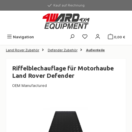
alt springen
Kauf auf Rechnung
Navigation
0,00 €
Land Rover Zubehör
Defender Zubehör
Außenteile
Riffelblechauflage für Motorhaube
Land Rover Defender
OEM Manufactured
Bildergalerie überspringen