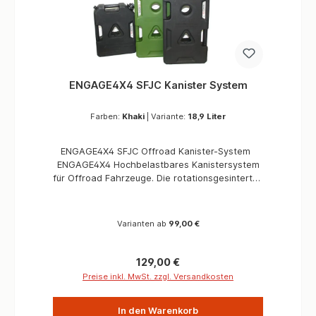
ENGAGE4X4 SFJC Kanister System
Farben:
Khaki
|
Variante:
18,9 Liter
ENGAGE4X4 SFJC Offroad Kanister-System
ENGAGE4X4 Hochbelastbares Kanistersystem
für Offroad Fahrzeuge. Die rotationsgesinterten
Kanister werden aus MDPE (UV Beständigen
Kunststoff) gefertigt. Besonderen Wert wurde
auf die Griffe gelegt, mehrere Griffmulden an
Varianten ab
99,00 €
beiden Seiten, ermöglichen eine leichte
Handhabung. Vielseitig einsetzbare Kanister
für Kraftstoff oder Wasser - Transport
Regulärer Preis:
129,00 €
Die stabile Wandung von 3,0 mm machen die
Preise inkl. MwSt. zzgl. Versandkosten
ENGAGE4X4 Kanister extrem Stabil.
Konstruktionsbedingt sind die Offroad
In den Warenkorb
Kanister in Verbindung mit qualitativ