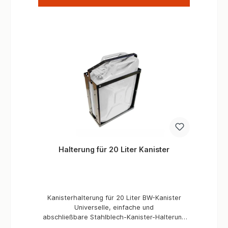
hochwertigen Dichtungen auslaufsicher. Damit
die Schraubdeckel sich bei Pistenfahrten nicht
los vibrieren können, sind diese gesichert mit
einer Verzahnung gesichtert. Die
vielseitige dreieckige Halterung erlaubt eine
leichte Montage an nahezu jedem
Geländefahrzeugen oder Dachträger.Zur
Befestigung benötigen Sie folgenden
Artikel:Halterung für ENGAGE4X4 Kanister
- EN-UN99KH Informationen Material MDPE
UV Beständig Inkl. Einfüllstutzen
Entlüftungsverschraubung Maße 11 Liter
Kanister (IN SCHWARZ AUSVERKAUFT) H 440
mm T 120 mm B 340 mm 19 Liter Kanister H
880 mm T 120 mm B 340 mm
Halterung für 20 Liter Kanister
Kanisterhalterung für 20 Liter BW-Kanister
Universelle, einfache und
abschließbare Stahlblech-Kanister-Halterung
für 20L Kanister, zur Montage am Fahrzeug.