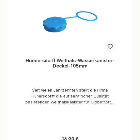
Huenersdorff Weithals-Wasserkanister-
Deckel-105mm
Seit vielen Jahrzehnten stellt die Firma
Hünersdorff die auf sehr hoher Qualität
basierenden Weithalskanister für Globetrotter
und Expeditionsreisende her. Die
Weithalskanister werden aus Polyethylen mit
einer sehr hohen Dichte hergestellt. Weithals-
Wasserkanister Ersatzdeckel 105mm Den
Hünersdorff-Wasserkanister Ersatzdeckel gibt
es in verschiedenen Maßen - dieser ist die
Regulärer Preis:
16,90 €