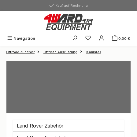
alt springen
Kauf auf Rechnung
Du hast 0 Produkte auf
Navigation
0,00 €
Offroad Zubehör
Offroad Ausrüstung
Kanister
Land Rover Zubehör