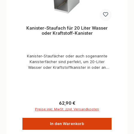
Kanister-Staufach für 20 Liter Wasser
oder Kraftstoff-Kanister
Kanister-Staufächer oder auch sogenannte
Kanisterfächer sind perfekt, um 20-Liter
Wasser oder Kraftstoffkanister in oder an
Expeditionsfahrzeugen auf Fernreisen sicher zu
verstauen. Die Modulare Bauart können die
Kanisterfächer beliebig erweitert werden. Ein
Basisteil kann mit einer Staufach-Erweiterung
ganz leicht für Zusätliche Fächer erweitert
werden. Eine Kanisterfach-Einheit sollte nicht
Regulärer Preis:
62,90 €
mehr als aus 3 Kanisterfächern bestellen, dann
Preise inkl. MwSt. zzgl. Versandkosten
sollte wieder ein Basisteil verwendet werden.
Das heißt ein Kanisterstaufach-Basisteil sollte
In den Warenkorb
mit maximal zwei Anbauteilen ergänzt werden.
So können in den Kanisterfächern in einer