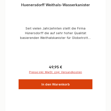
Huenersdorff Weithals-Wasserkanister
Seit vielen Jahrzehnten stellt die Firma
Hünersdorff die auf sehr hoher Qualität
basierenden Weithalskanister für Globetrotter
und Expeditionsreisende her. Die
Weithalskanister werden aus Polyethylen mit
einer sehr hohen Dichte hergestellt. Weithals-
Wasserkanister 22L Die Hünersdorff-
Wasserkanister haben am Fuß ein
Schraubgewinde für den Einsatz eines Ventils.
Regulärer Preis:
49,95 €
UV-beständig und stabil. Maße: 18 x 34 x 47,5
Preise inkl. MwSt. zzgl. Versandkosten
cm Öffnungsdurchschnitt 8,8cm 5 -22 Liter UV-
beständig Stabil und robust Geprüfte Qualität
In den Warenkorb
seit Jahrzehnten