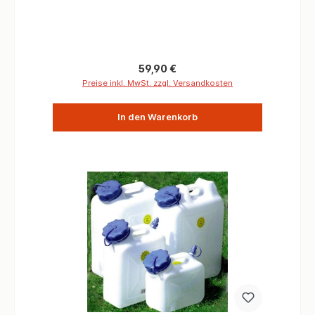
Montage an der Hecktür ist nach StVZO nicht
gestattet. Informationen Material Stahl
Oberfläche Kunststoff-Beschichtung Passend
für Militär-Kanister
Regulärer Preis:
59,90 €
Preise inkl. MwSt. zzgl. Versandkosten
In den Warenkorb