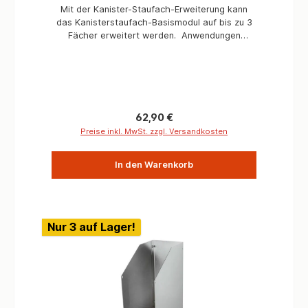
Mit der Kanister-Staufach-Erweiterung kann
das Kanisterstaufach-Basismodul auf bis zu 3
Fächer erweitert werden. Anwendungen
Expeditionsfahrzeuge Pannenfahreuge Rallye-
Fahrzeuge Service-Fahrzeuge
Regulärer Preis:
62,90 €
Preise inkl. MwSt. zzgl. Versandkosten
In den Warenkorb
Nur 3 auf Lager!