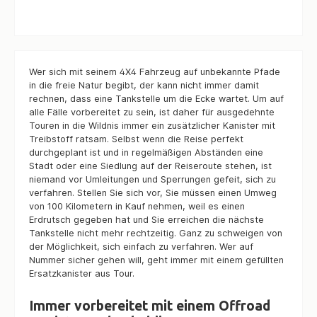
Einheit bis zu drei Wasser oder Kraftstoff-
Kanister a 20 Liter sicher untergebracht
werden. Anwendungen
ExpeditionsfahrzeugePannenfahreugeRallye-
FahrzeugeService-Fahrzeuge
Wer sich mit seinem 4X4 Fahrzeug auf unbekannte Pfade
in die freie Natur begibt, der kann nicht immer damit
rechnen, dass eine Tankstelle um die Ecke wartet. Um auf
alle Fälle vorbereitet zu sein, ist daher für ausgedehnte
Touren in die Wildnis immer ein zusätzlicher Kanister mit
Treibstoff ratsam. Selbst wenn die Reise perfekt
durchgeplant ist und in regelmäßigen Abständen eine
Stadt oder eine Siedlung auf der Reiseroute stehen, ist
niemand vor Umleitungen und Sperrungen gefeit, sich zu
verfahren. Stellen Sie sich vor, Sie müssen einen Umweg
von 100 Kilometern in Kauf nehmen, weil es einen
Erdrutsch gegeben hat und Sie erreichen die nächste
Tankstelle nicht mehr rechtzeitig. Ganz zu schweigen von
der Möglichkeit, sich einfach zu verfahren. Wer auf
Nummer sicher gehen will, geht immer mit einem gefüllten
Ersatzkanister aus Tour.
Immer vorbereitet mit einem Offroad