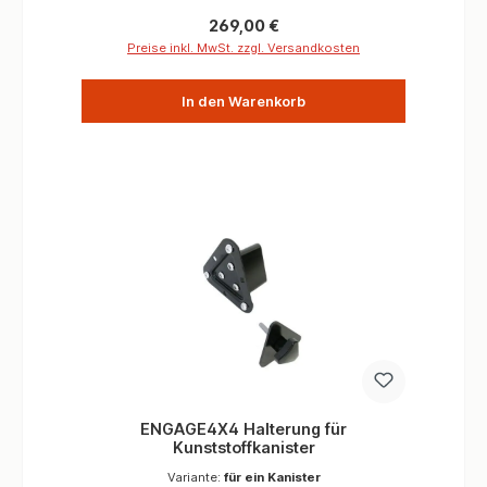
gewichtsoptimierte Ausrüstung zu verwenden.
Die ENGAGE4X4 Doppelkanisterhalterung wiegt
Regulärer Preis:
269,00 €
ca. 0,7kg, ca. 60% leichter als andere
Preise inkl. MwSt. zzgl. Versandkosten
Doppelkanisterhalterungen Informationen
Material Almg3 Aluminium Oberfläche UV
In den Warenkorb
Beständiges Eloxal Schwarz
ENGAGE4X4 Halterung für
Kunststoffkanister
Variante:
für ein Kanister