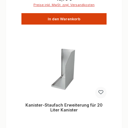
meist gewünschte Durchschnittsgröße von
Preise inkl. MwSt. zzgl. Versandkosten
105mm. UV-beständig und stabil. Durchschnitt
105mm UV-beständig Stabil und robust
In den Warenkorb
Geprüfte Qualität seit Jahrzehnten
Kanister-Staufach Erweiterung für 20
Liter Kanister