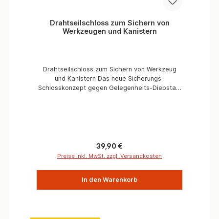
Drahtseilschloss zum Sichern von
Werkzeugen und Kanistern
Drahtseilschloss zum Sichern von Werkzeug
und Kanistern Das neue Sicherungs-
Schlosskonzept gegen Gelegenheits-Diebstahl
für nahezu jeden Gegenstandes am Offroad
Fahrzeug. Das Stahlseil ist mit Schlaufe und
Kunststoffüberzug ausgestattet und kann
beliebig geführt werden. Es wird dann am
Schloss in der gewünschten Länge arretiert.
Aus Stahl mit frei wählbarer Kombination der
Regulärer Preis:
39,90 €
vier Zahlen. Informationen: Drahtseilschloss
Preise inkl. MwSt. zzgl. Versandkosten
'Secure' Seillänge 205 cm, Ø 0,4 cm Packmaß
5,8 x 3,5 x 2 cm, 220 g
In den Warenkorb